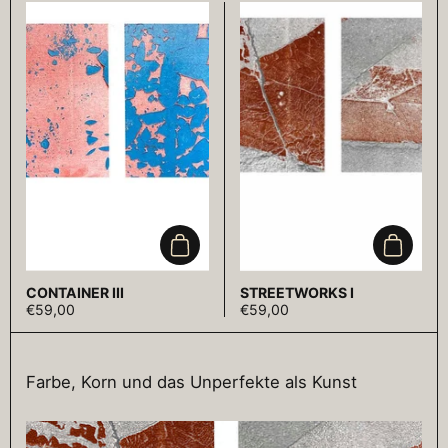
In den Warenkorb
In den 
CONTAINER III
STREETWORKS I
€59,00
€59,00
Farbe, Korn und das Unperfekte als Kunst