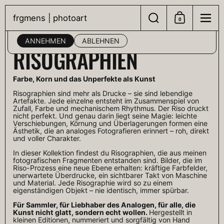
Zum Inhalt springen
Suche
Men
frgmens | photoart
Diese Website verwendet Cookies, um Ihnen die bestmögliche
0
Einkaufswagen
Erfahrung mit unserem Gerät zu garantieren.
ANNEHMEN
ABLEHNEN
Startseite
/
Kollektionen
/
Risographien
RISOGRAPHIEN
Farbe, Korn und das Unperfekte als Kunst
Risographien sind mehr als Drucke – sie sind lebendige
Artefakte. Jede einzelne entsteht im Zusammenspiel von
Zufall, Farbe und mechanischem Rhythmus. Der Riso druckt
nicht perfekt. Und genau darin liegt seine Magie: leichte
Verschiebungen, Körnung und Überlagerungen formen eine
Ästhetik, die an analoges Fotografieren erinnert – roh, direkt
und voller Charakter.
In dieser Kollektion findest du Risographien, die aus meinen
fotografischen Fragmenten entstanden sind. Bilder, die im
Riso-Prozess eine neue Ebene erhalten: kräftige Farbfelder,
unerwartete Überdrucke, ein sichtbarer Takt von Maschine
und Material. Jede Risographie wird so zu einem
eigenständigen Objekt – nie identisch, immer spürbar.
Für Sammler, für Liebhaber des Analogen, für alle, die
Kunst nicht glatt, sondern echt wollen.
Hergestellt in
kleinen Editionen, nummeriert und sorgfältig von Hand